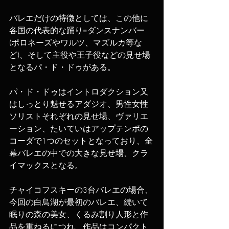
バレエだけの特徴としては、この他に
各国の代表的な踊り=ダンスナンバー
(ポロネーズやワルツ、マズルカ等な
ど)、そして主役や王子役などの見せ場
となるパ・ド・ドゥがある。
パ・ド・ドゥはイントロダクション又
はしっとり魅せるアダジオ、男性女性
ソリストそれぞれの見せ場、ヴァリエ
ーション、たいていはアップテンポの
コーダで1つのセットとなっており、全
幕バレエの中での大きな見せ場、クラ
イマックスとなる。
チャイコフスキーの3台バレエの場合、
今回の白鳥湖が最初のバレエ、続いて
眠りの森の美女、くるみ割り人形と作
品を重ねるにつれ、作品はコンパクト