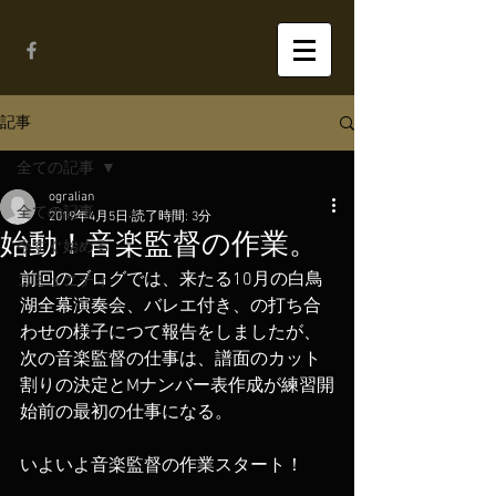
記事
全ての記事
ogralian
全ての記事
2019年4月5日
読了時間: 3分
始動！音楽監督の作業。
今すぐ始める
前回のブログでは、来たる10月の白鳥
コミュニティ
湖全幕演奏会、バレエ付き、の打ち合
わせの様子につて報告をしましたが、
次の音楽監督の仕事は、譜面のカット
割りの決定とMナンバー表作成が練習開
始前の最初の仕事になる。
いよいよ音楽監督の作業スタート！