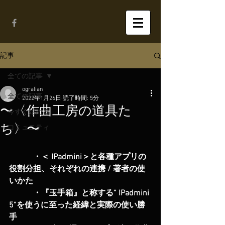
記事
全ての記事
ogralian
全ての記事
2022年1月26日
読了時間: 5分
〜〈作曲工房の道具た
今すぐ始める
ち〉〜
コミュニティ
            ・＜ IPadmini＞と各種アプリの
役割分担、それぞれの連携 / 著者の使
いかた        
            ・『玉手箱』と称する“ IPadmini 
5“を使うに至った経緯と実際の使い勝
手