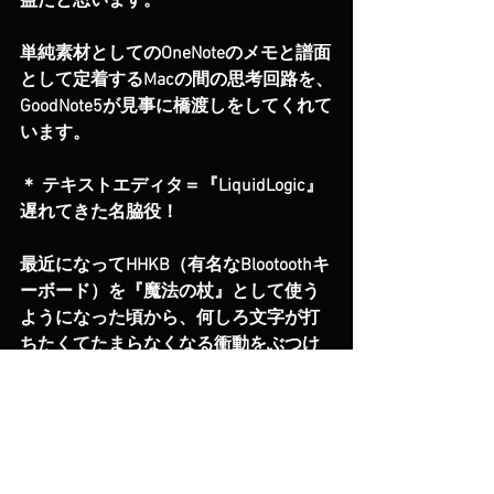
益だと思います。
単純素材としてのOneNoteのメモと譜面
として定着するMacの間の思考回路を、
GoodNote5が見事に橋渡しをしてくれて
います。
＊ テキストエディタ＝『LiquidLogic』
遅れてきた名脇役！
最近になってHHKB（有名なBlootoothキ
ーボード）を『魔法の杖』として使う
ようになった頃から、何しろ文字が打
ちたくてたまらなくなる衝動をぶつけ
るために、タフな、それでいて軽いエ
ディタを探していたところ、このIOS専
用のエディタ、『LiquidLogic』に出会
いました。頭の中に溢れてくる言葉の
波を思考を通さずして書き殴る快感